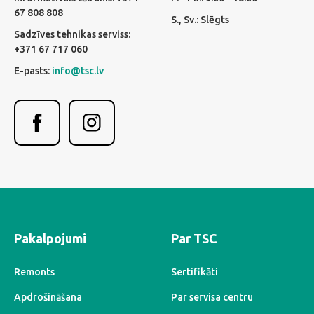
67 808 808
S., Sv.: Slēgts
Sadzīves tehnikas serviss:
+371 67 717 060
E-pasts:
info@tsc.lv
Pakalpojumi
Par TSC
Remonts
Sertifikāti
Apdrošināšana
Par servisa centru