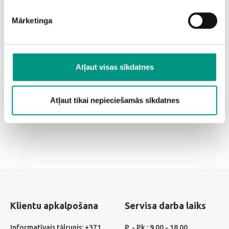
Mārketinga
Atļaut visas sīkdatnes
Atļaut tikai nepieciešamās sīkdatnes
APDROŠINĀTU IERĪČU REMONTS
Klientu apkalpošana
Servisa darba laiks
Informatīvais tālrunis: +371
P. - Pk.: 9.00 - 18.00