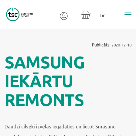
Valodas izvēle
Publicēts:
2020-12-10
SAMSUNG
IEKĀRTU
REMONTS
Daudzi cilvēki izvēlas iegādāties un lietot Smasung