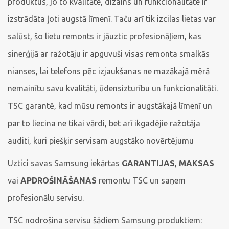
produktus, jo to kvalitāte, dizains un funkcionalitāte ir
izstrādāta ļoti augstā līmenī. Taču arī tik izcilas lietas var
salūst, šo lietu remonts ir jāuztic profesionāļiem, kas
sinerģijā ar ražotāju ir apguvuši visas remonta smalkās
nianses, lai telefons pēc izjaukšanas ne mazākajā mērā
nemainītu savu kvalitāti, ūdensizturību un funkcionalitāti.
TSC garantē, kad mūsu remonts ir augstākajā līmenī un
par to liecina ne tikai vārdi, bet arī ikgadējie ražotāja
auditi, kuri piešķir servisam augstāko novērtējumu
Uztici savas Samsung iekārtas
GARANTIJAS
,
MAKSAS
vai
APDROŠINĀŠANAS
remontu TSC un saņem
profesionālu servisu.
TSC nodrošina servisu šādiem Samsung produktiem: