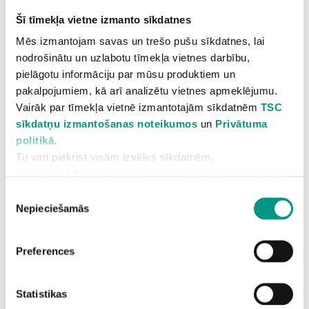
Šī tīmekļa vietne izmanto sīkdatnes
Mēs izmantojam savas un trešo pušu sīkdatnes, lai
nodrošinātu un uzlabotu tīmekļa vietnes darbību,
pielāgotu informāciju par mūsu produktiem un
pakalpojumiem, kā arī analizētu vietnes apmeklējumu.
APPLE AIRPODS UN SAMSUNG GALAXY
Vairāk par tīmekļa vietnē izmantotajām sīkdatnēm
TSC
BUDS REMONTS
sīkdatņu izmantošanas noteikumos
un
Privātuma
politikā
.
Tu vari piekrist visām izvēles sīkdatnēm,
atzīmējot
Atļaut visas sīkdatnes
, vai arī pielāgot savu
izvēli, vai atteikties no izvēles sīkdatnēm
Piekrišanas
atzīmējot
Atļaut tikai nepieciešamās sīkdatnes
.
Nepieciešamās
izvēle
Informējam, ka nepieciešamās sīkdatnes vienmēr
saglabāsies tīmekļa vietnē, lai nodrošinātu tās darbību.
Preferences
Maini savu izvēli jebkurā laikā sadaļā
Sīkdatņu
iestatījumi
, kas atrodas lapas lejas daļā.
IPHONE EKRĀNA MAIŅA
Statistikas