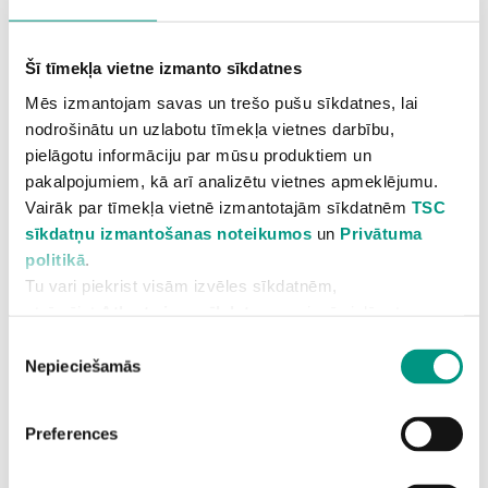
vērtības aizsardzību. TSC nepārtraukti pilnveidojas un
attīstās, lai sniegtie pakalpojumi atbilstu klientu
Šī tīmekļa vietne izmanto sīkdatnes
vēlmēm.
Mēs izmantojam savas un trešo pušu sīkdatnes, lai
nodrošinātu un uzlabotu tīmekļa vietnes darbību,
pielāgotu informāciju par mūsu produktiem un
pakalpojumiem, kā arī analizētu vietnes apmeklējumu.
Vairāk par tīmekļa vietnē izmantotajām sīkdatnēm
TSC
sīkdatņu izmantošanas noteikumos
un
Privātuma
politikā
.
Tu vari piekrist visām izvēles sīkdatnēm,
atzīmējot
Atļaut visas sīkdatnes
, vai arī pielāgot savu
izvēli, vai atteikties no izvēles sīkdatnēm
Piekrišanas
atzīmējot
Atļaut tikai nepieciešamās sīkdatnes
.
Nepieciešamās
izvēle
Informējam, ka nepieciešamās sīkdatnes vienmēr
saglabāsies tīmekļa vietnē, lai nodrošinātu tās darbību.
Preferences
Maini savu izvēli jebkurā laikā sadaļā
Sīkdatņu
iestatījumi
, kas atrodas lapas lejas daļā.