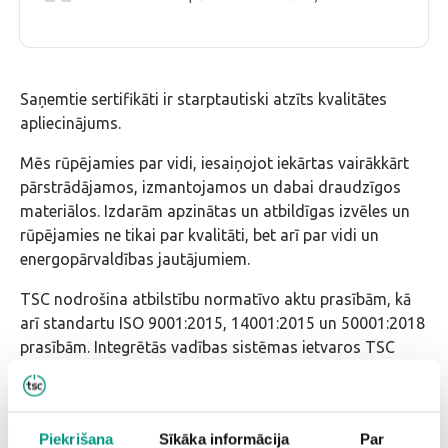
Saņemtie sertifikāti ir starptautiski atzīts kvalitātes
apliecinājums.
Mēs rūpējamies par vidi, iesaiņojot iekārtas vairākkārt
pārstrādājamos, izmantojamos un dabai draudzīgos
materiālos. Izdarām apzinātas un atbildīgas izvēles un
rūpējamies ne tikai par kvalitāti, bet arī par vidi un
energopārvaldības jautājumiem.
TSC nodrošina atbilstību normatīvo aktu prasībām, kā
arī standartu ISO 9001:2015, 14001:2015 un 50001:2018
prasībām. Integrētās vadības sistēmas ietvaros TSC
apmierina klientu prasības un respektē citu ieinteresēto
pušu vajadzības. Visos procesos un pakalpojumos TSC
nodrošina klientu un citu ieinteresēto pušu privātuma un
Piekrišana
Sīkāka informācija
Par
jebkuras TSC uzticētas informācijas vai materiālās