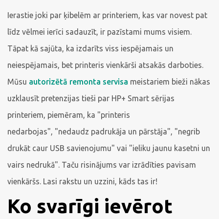
Ierastie joki par ķibelēm ar printeriem, kas var novest pat
līdz vēlmei ierīci sadauzīt, ir pazīstami mums visiem.
Tāpat kā sajūta, ka izdarīts viss iespējamais un
neiespējamais, bet printeris vienkārši atsakās darboties.
Mūsu
autorizētā remonta servisa
meistariem bieži nākas
uzklausīt pretenzijas tieši par HP+ Smart sērijas
printeriem, piemēram, ka "printeris
nedarbojas", "nedaudz padrukāja un pārstāja", "negrib
drukāt caur USB savienojumu" vai "ieliku jaunu kasetni un
vairs nedrukā". Taču risinājums var izrādīties pavisam
vienkāršs. Lasi rakstu un uzzini, kāds tas ir!
Ko svarīgi ievērot