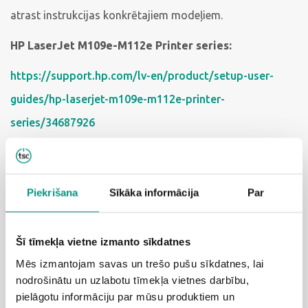
atrast instrukcijas konkrētajiem modeļiem.
HP LaserJet M109e-M112e Printer series:
https://support.hp.com/lv-en/product/setup-user-
guides/hp-laserjet-m109e-m112e-printer-
series/34687926
HP LaserJet MFP M139e-M142e Printer series:
https://support.hp.com/lv-en/product/setup-user-
Piekrišana
Sīkāka informācija
Par
guides/hp-laserjet-mfp-m139e-m142e-printer-
series/38099876
Šī tīmekļa vietne izmanto sīkdatnes
HP LaserJet M207e-M212e Printer series:
Mēs izmantojam savas un trešo pušu sīkdatnes, lai
nodrošinātu un uzlabotu tīmekļa vietnes darbību,
https://support.hp.com/lv-en/product/setup-user-
pielāgotu informāciju par mūsu produktiem un