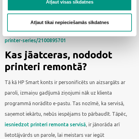
Atļaut visas sīkdatnes
series:
https://support.hp.com/lv-en/product/setup-user-
Atļaut tikai nepieciešamās sīkdatnes
guides/hp-laserjet-pro-4001-4004ne-dne-dwe-hp-
printer-series/2100895701
Kas jāatceras, nododot
printeri remontā?
Tā kā HP Smart konts ir personificēts un aizsargāts ar
paroli, izmaiņu gadījumā ziņojumi nāk uz klienta
programmā norādīto e-pastu. Tas nozīmē, ka servisā,
saņemot iekārtu, nebūs iespējams to pārbaudīt. Tāpēc,
iesniedzot printeri remonta servisā
, ir jānorāda arī
lietotājvārds un parole, lai meistars var iegūt