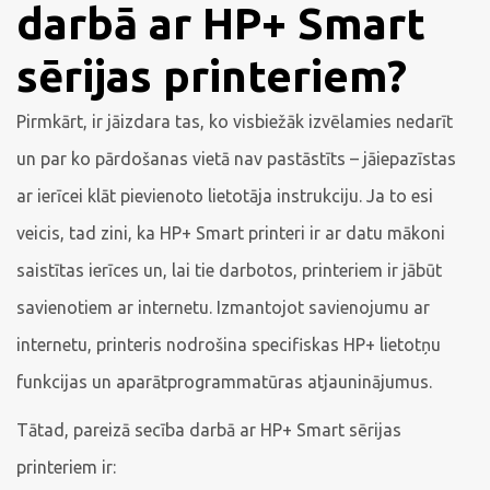
darbā ar HP+ Smart
sērijas printeriem?
Pirmkārt, ir jāizdara tas, ko visbiežāk izvēlamies nedarīt
un par ko pārdošanas vietā nav pastāstīts – jāiepazīstas
ar ierīcei klāt pievienoto lietotāja instrukciju. Ja to esi
veicis, tad zini, ka HP+ Smart printeri ir ar datu mākoni
saistītas ierīces un, lai tie darbotos, printeriem ir jābūt
savienotiem ar internetu. Izmantojot savienojumu ar
internetu, printeris nodrošina specifiskas HP+ lietotņu
funkcijas un aparātprogrammatūras atjauninājumus.
Tātad, pareizā secība darbā ar HP+ Smart sērijas
printeriem ir: