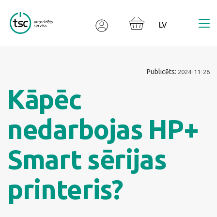
Valodas izvēle
Publicēts:
2024-11-26
Kāpēc
nedarbojas HP+
Smart sērijas
printeris?