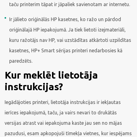
taču printerim tāpat ir jāpaliek savienotam ar internetu.
Ir jālieto oriģinālās HP kasetnes, ko ražo un pārdod
oriģinālajā HP iepakojumā. Ja tiek lietoti izejmateriāli,
kuru ražotājs nav HP, vai uzstādītas atkārtoti uzpildītas
kasetnes, HP+ Smart sērijas printeri nedarbosies kā
paredzēts.
Kur meklēt lietotāja
instrukcijas?
Iegādājoties printeri, lietotāja instrukcijas ir iekļautas
ierīces iepakojumā, taču, ja vairs nevari to drukātās
versijas atrast vai iepakojuma kaste jau sen no mājas
pazudusi, esam apkopojuši tīmekļa vietnes, kur iespējams